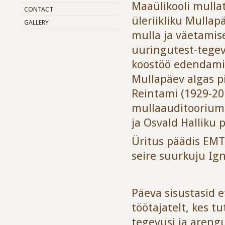
Maaülikooli mull
CONTACT
üleriikliku Mullap
GALLERY
mulla ja väetamis
uuringutest-tegev
koostöö edendami
Mullapäev algas pi
Reintami (1929-20
mullaauditooriumis
ja Osvald Halliku 
Üritus päädis EMT
seire suurkuju Ig
Päeva sisustasid 
töötajatelt, kes t
tegevusi ja areng