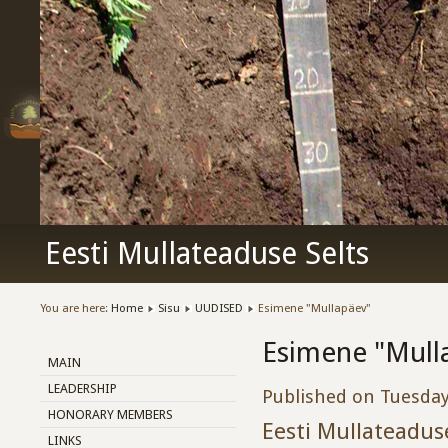
Eesti Mullateaduse Selts
You are here:
Home
Sisu
UUDISED
Esimene "Mullapäev"
Esimene "Mull
MAIN
LEADERSHIP
Published on Tuesday
HONORARY MEMBERS
Eesti Mullateaduse
LINKS