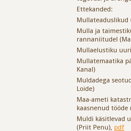
Ettekanded:
Mullateaduslikud 
Mulla ja taimest
rannaniitudel (Ma
Mullaelustiku uur
Mullatemaatika pä
Kanal)
Muldadega seotud u
Loide)
Maa-ameti katastri
kaasnenud tööde m
Muldi käsitlevad
(Priit Penu),
pdf