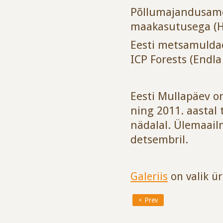
Põllumajandusame
maakasutusega (
Eesti metsamulda
ICP Forests (Endl
Eesti Mullapäev o
ning 2011. aastal
nädalal. Ülemaail
detsembril.
Galeriis
on valik ür
< Prev